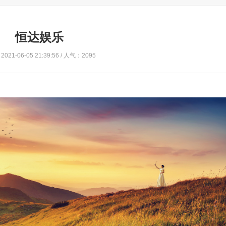
恒达娱乐
021-06-05 21:39:56 / 人气：2095