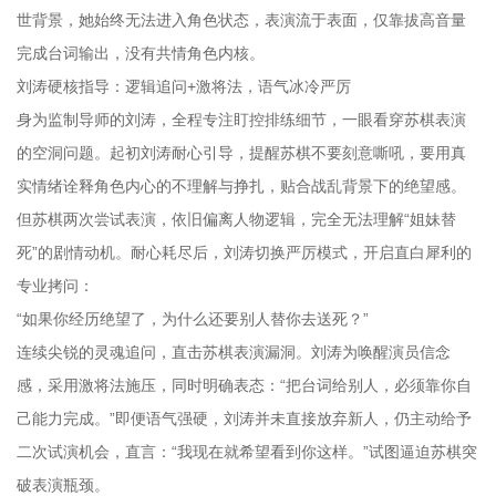
世背景，她始终无法进入角色状态，表演流于表面，仅靠拔高音量
完成台词输出，没有共情角色内核。
刘涛硬核指导：逻辑追问+激将法，语气冰冷严厉
身为监制导师的刘涛，全程专注盯控排练细节，一眼看穿苏棋表演
的空洞问题。起初刘涛耐心引导，提醒苏棋不要刻意嘶吼，要用真
实情绪诠释角色内心的不理解与挣扎，贴合战乱背景下的绝望感。
但苏棋两次尝试表演，依旧偏离人物逻辑，完全无法理解“姐妹替
死”的剧情动机。耐心耗尽后，刘涛切换严厉模式，开启直白犀利的
专业拷问：
“如果你经历绝望了，为什么还要别人替你去送死？”
连续尖锐的灵魂追问，直击苏棋表演漏洞。刘涛为唤醒演员信念
感，采用激将法施压，同时明确表态：“把台词给别人，必须靠你自
己能力完成。”即便语气强硬，刘涛并未直接放弃新人，仍主动给予
二次试演机会，直言：“我现在就希望看到你这样。”试图逼迫苏棋突
破表演瓶颈。