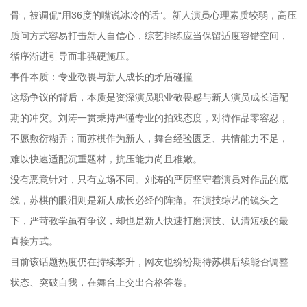
骨，被调侃“用36度的嘴说冰冷的话”。新人演员心理素质较弱，高压
质问方式容易打击新人自信心，综艺排练应当保留适度容错空间，
循序渐进引导而非强硬施压。
事件本质：专业敬畏与新人成长的矛盾碰撞
这场争议的背后，本质是资深演员职业敬畏感与新人演员成长适配
期的冲突。刘涛一贯秉持严谨专业的拍戏态度，对待作品零容忍，
不愿敷衍糊弄；而苏棋作为新人，舞台经验匮乏、共情能力不足，
难以快速适配沉重题材，抗压能力尚且稚嫩。
没有恶意针对，只有立场不同。刘涛的严厉坚守着演员对作品的底
线，苏棋的眼泪则是新人成长必经的阵痛。在演技综艺的镜头之
下，严苛教学虽有争议，却也是新人快速打磨演技、认清短板的最
直接方式。
目前该话题热度仍在持续攀升，网友也纷纷期待苏棋后续能否调整
状态、突破自我，在舞台上交出合格答卷。