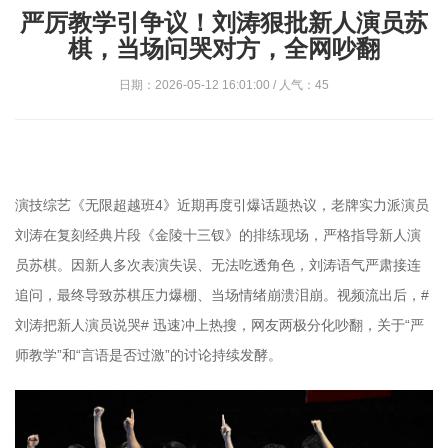
严厉教学引争议！刘涛狠批新人演员苏
棋，当场问哭对方，全网吵翻
日期：2026-05-12 16:01:00 / 人气：45
演技综艺《无限超越班4》近期再度引爆话题热议，老牌实力派演员
刘涛在复刻经典片段《金陵十三钗》的排练现场，严格指导新人演
员苏棋。因新人多次表演失误、无法吃透角色，刘涛语气严肃接连
追问，最终导致苏棋压力爆棚、当场情绪崩溃泪崩。视频流出后，#
刘涛把新人演员说哭# 迅速冲上热搜，网友两极分化吵翻，关于“严
师教学”和“言语是否过激”的讨论持续发酵。