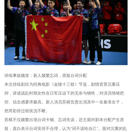
排练事故频发：新人频繁忘词，质疑台词分配
本次排练剧目为经典电影《金陵十三钗》节选，剧情背景沉重压
抑，讲述战乱时期女性在日军压迫下的无奈与牺牲，对演员情绪把
控、信念感要求极高。新人演员苏棋负责出演其中一名秦淮女子，
然而彩排过程状况不断。
苏棋不仅频繁出现台词卡顿、忘词失误，还主观对剧本分配产生质
疑，直白表示台词安排不合理，认为“词不该给自己”。面对沉重的乱