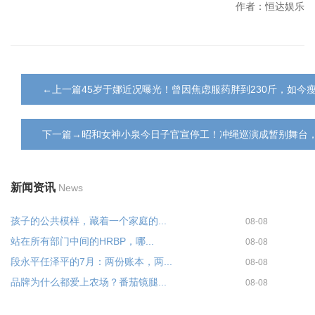
作者：恒达娱乐
←上一篇45岁于娜近况曝光！曾因焦虑服药胖到230斤，如今
下一篇→昭和女神小泉今日子官宣停工！冲绳巡演成暂别舞台
新闻资讯
News
孩子的公共模样，藏着一个家庭的...
08-08
站在所有部门中间的HRBP，哪...
08-08
段永平任泽平的7月：两份账本，两...
08-08
品牌为什么都爱上农场？番茄镜腿...
08-08