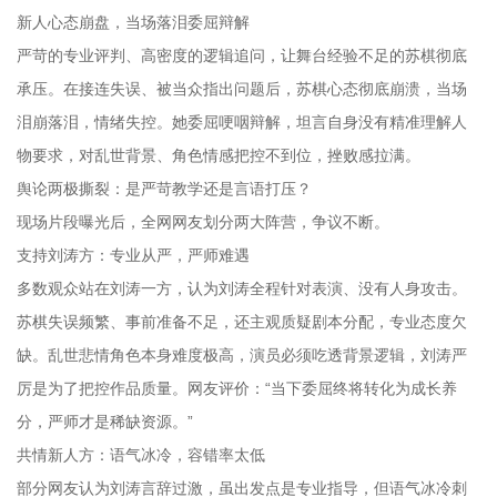
新人心态崩盘，当场落泪委屈辩解
严苛的专业评判、高密度的逻辑追问，让舞台经验不足的苏棋彻底
承压。在接连失误、被当众指出问题后，苏棋心态彻底崩溃，当场
泪崩落泪，情绪失控。她委屈哽咽辩解，坦言自身没有精准理解人
物要求，对乱世背景、角色情感把控不到位，挫败感拉满。
舆论两极撕裂：是严苛教学还是言语打压？
现场片段曝光后，全网网友划分两大阵营，争议不断。
支持刘涛方：专业从严，严师难遇
多数观众站在刘涛一方，认为刘涛全程针对表演、没有人身攻击。
苏棋失误频繁、事前准备不足，还主观质疑剧本分配，专业态度欠
缺。乱世悲情角色本身难度极高，演员必须吃透背景逻辑，刘涛严
厉是为了把控作品质量。网友评价：“当下委屈终将转化为成长养
分，严师才是稀缺资源。”
共情新人方：语气冰冷，容错率太低
部分网友认为刘涛言辞过激，虽出发点是专业指导，但语气冰冷刺